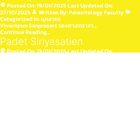
Posted On:
19/01/2025
Last Updated On:
27/10/2025
Written By:
Parasitology Faculty
Categorized In:
บุคลากร
Vivornpun Sanprasert รองศาสตราจา…
Continue Reading…
Padet Siriyasatien
Posted On:
19/01/2025
Last Updated On:
24/03/2026
Written By:
Parasitology Faculty
Categorized In:
บุคลากร
Padet Siriyasatien ศาสตราจารย์ ด…
Continue Reading…
Somchai_Jongwutiwes
Posted On:
19/01/2025
Last Updated On:
01/10/2025
Written By:
Parasitology Faculty
Categorized In:
บุคลากร
Somchai Jongwutiwes ศาสตราจารย์ …
Continue Reading…
Surang_Nuchprayoon