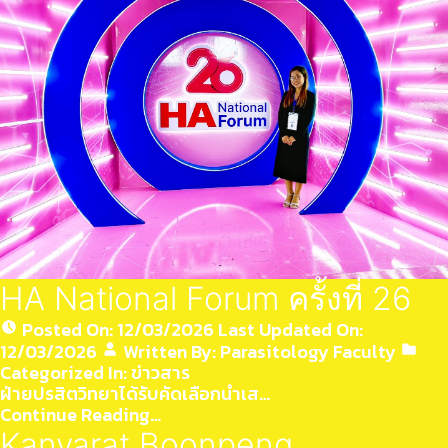
HA National Forum ครั้งที่ 26
Posted On:
12/03/2026
Last Updated On:
12/03/2026
Written By:
Parasitology Faculty
Categorized In:
ข่าวสาร
ฝ่ายปรสิตวิทยาได้รับคัดเลือกนำเส…
Continue Reading…
Kanyarat Boonpeng