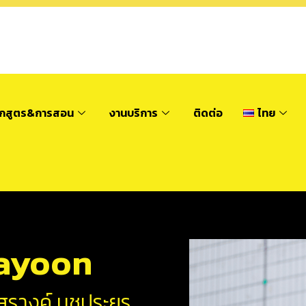
ักสูตร&การสอน
งานบริการ
ติดต่อ
ไทย
ayoon
รางค์ นุชประยูร