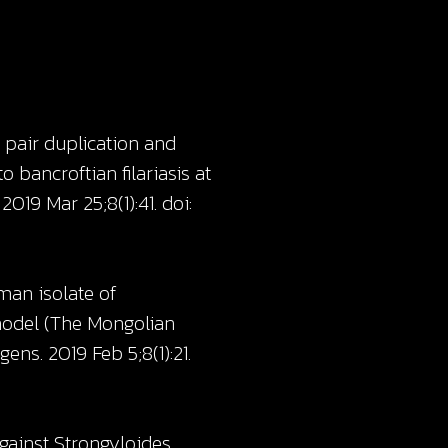
pair duplication and
 bancroftian filariasis at
19 Mar 25;8(1):41. doi:
man isolate of
 model (The Mongolian
ens. 2019 Feb 5;8(1):21.
against Strongyloides