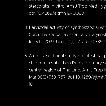
stercoralis in vitro. Am J Trop Med Hyg.
doi: 10.4269/ajtmh.19-0083.
Larvicidal activity of synthesized silv
Curcuma zedoaria essential oil against
Insects. 2019 Jan 11;10(1):27. doi: 10.33
A cross-sectional study on intestinal p
children in suburban Public primary sc
central region of Thailand. Am J Trop
Mar;98(3):763-767. doi: 10.4269/ajtmh
18.