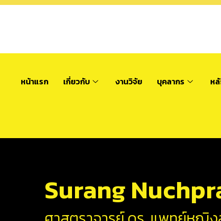
หน้าแรก
เกี่ยวกับ
งานวิจัย
บุคลากร
หล
Surang Nuchpr
ศาสตราจารย์ ดร. แพทย์หญิงสุ