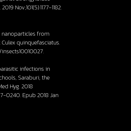
 2019 Nov;101(5):1177-1182.
er nanoparticles from
 Culex quinquefasciatus.
90/insects10010027.
arasitic infections in
hools, Saraburi, the
 Med Hyg. 2018
.17-0240. Epub 2018 Jan