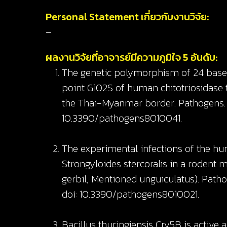
Personal Statement เกี่ยวกับงานวิจัย:
–
ผลงานวิจัยที่อาจารย์มีความภูมิใจ 5 อันดับ:
The genetic polymorphism of 24 base 
point G102S of human chitotriosidase to
the Thai-Myanmar border. Pathogens. 20
10.3390/pathogens8010041.
The experimental infections of the hu
Strongyloides stercoralis in a rodent
gerbil, Mentioned unguiculatus). Pathog
doi: 10.3390/pathogens8010021.
Bacillus thuringiensis Cry5B is active 