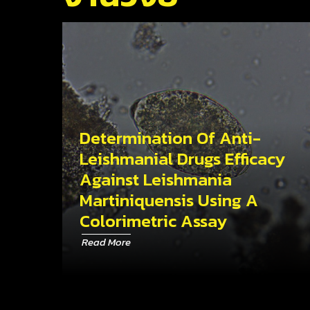
Determination Of Anti-
Leishmanial Drugs Efficacy
Against Leishmania
Martiniquensis Using A
Colorimetric Assay
Read More