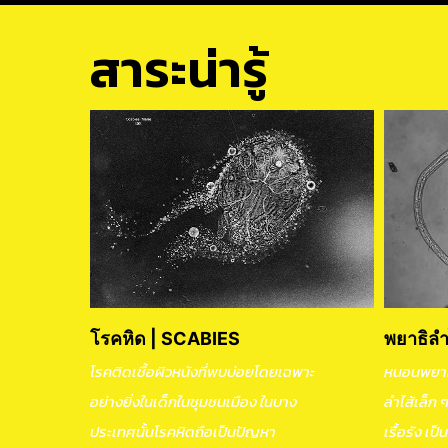
สาระน่ารู้
โรคหิด | SCABIES
พยาธิลำ
โรคติดเชื้อผิวหนังที่พบบ่อยโดยเฉพาะ
หนอนพยาธิ
อย่างยิ่งในเด็กในชุมชนเมือง ในบาง
ลำไส้เล็ก 
ประเทศนั้นโรคหิดถือเป็นปัญหา
เรื้อรัง เป