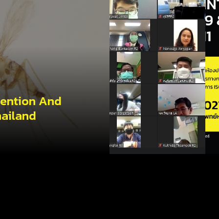
vention And
hailand