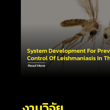
System Development For Pre
Control Of Leishmaniasis In T
Read More
งานวิจัย